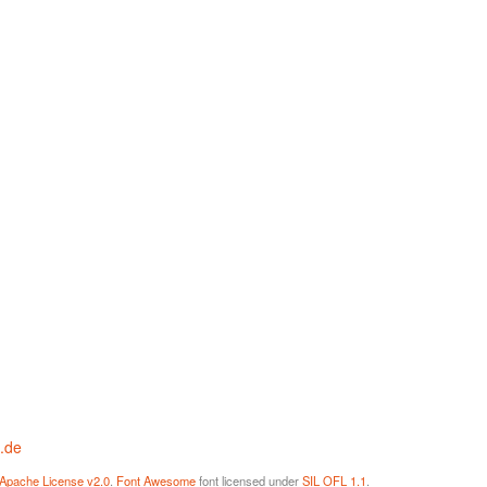
k.de
Apache License v2.0
.
Font Awesome
font licensed under
SIL OFL 1.1
.